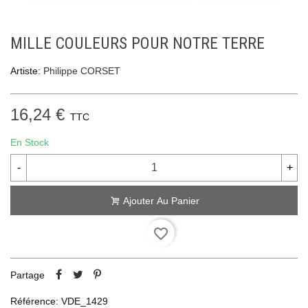
MILLE COULEURS POUR NOTRE TERRE
Artiste:
Philippe CORSET
16,24 €
TTC
En Stock
-
+
Ajouter Au Panier
favorite_border
Partage
Référence:
VDE_1429