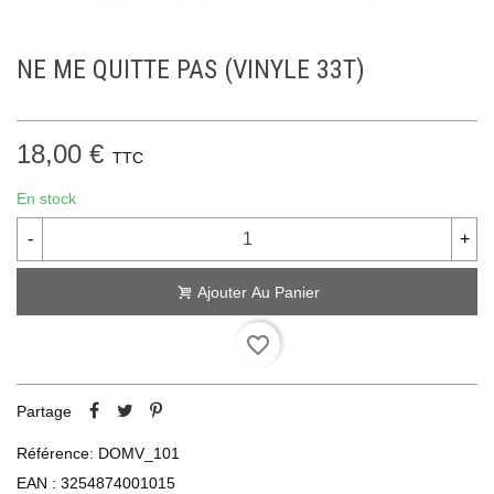
NE ME QUITTE PAS (VINYLE 33T)
18,00 €
TTC
En stock
-
+
Ajouter Au Panier
favorite_border
Partage
Référence:
DOMV_101
EAN :
3254874001015