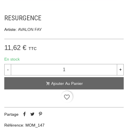
RESURGENCE
Artiste:
AVALON FAY
11,62 €
TTC
En stock
-
+
Ajouter Au Panier
favorite_border
Partage
Référence:
MOM_147