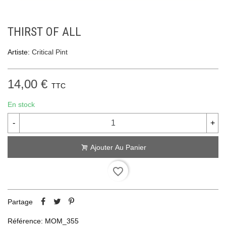
THIRST OF ALL
Artiste:
Critical Pint
14,00 €
TTC
En stock
-
+
Ajouter Au Panier
favorite_border
Partage
Référence:
MOM_355