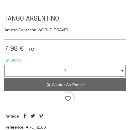
TANGO ARGENTINO
Artiste:
Collection WORLD TRAVEL
7,98 €
TTC
En Stock
-
+
Ajouter Au Panier
favorite_border
Partage
Référence:
ARC_2168