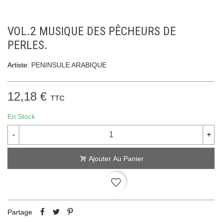
VOL.2 MUSIQUE DES PÊCHEURS DE
PERLES.
Artiste:
PENINSULE ARABIQUE
12,18 €
TTC
En Stock
-
+
Ajouter Au Panier
favorite_border
Partage