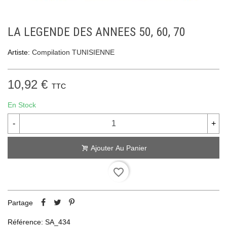
LA LEGENDE DES ANNEES 50, 60, 70
Artiste:
Compilation TUNISIENNE
10,92 €
TTC
En Stock
-
+
Ajouter Au Panier
favorite_border
Partage
Référence:
SA_434