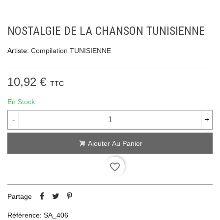
NOSTALGIE DE LA CHANSON TUNISIENNE
Artiste:
Compilation TUNISIENNE
10,92 €
TTC
En Stock
-
+
Ajouter Au Panier
favorite_border
Partage
Référence:
SA_406