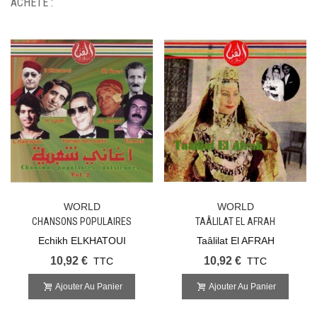
ACHETÉ :
WORLD
WORLD
CHANSONS POPULAIRES
TAÂLILAT EL AFRAH
TUNISIENNES VOL.2
Echikh ELKHATOUI
Taâlilat El AFRAH
10,92 €
10,92 €
TTC
TTC
Ajouter Au Panier
Ajouter Au Panier