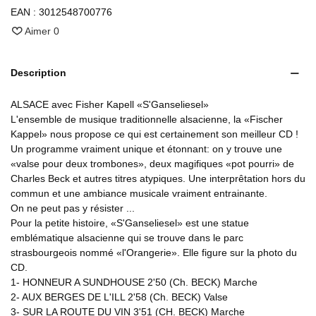
EAN :
3012548700776
Aimer
0
Description
ALSACE avec Fisher Kapell «S'Ganseliesel»
L'ensemble de musique traditionnelle alsacienne, la «Fischer
Kappel» nous propose ce qui est certainement son meilleur CD !
Un programme vraiment unique et étonnant: on y trouve une
«valse pour deux trombones», deux magifiques «pot pourri» de
Charles Beck et autres titres atypiques. Une interprêtation hors du
commun et une ambiance musicale vraiment entrainante.
On ne peut pas y résister ...
Pour la petite histoire, «S'Ganseliesel» est une statue
emblématique alsacienne qui se trouve dans le parc
strasbourgeois nommé «l'Orangerie». Elle figure sur la photo du
CD.
1- HONNEUR A SUNDHOUSE 2'50 (Ch. BECK) Marche
2- AUX BERGES DE L'ILL 2'58 (Ch. BECK) Valse
3- SUR LA ROUTE DU VIN 3'51 (CH. BECK) Marche