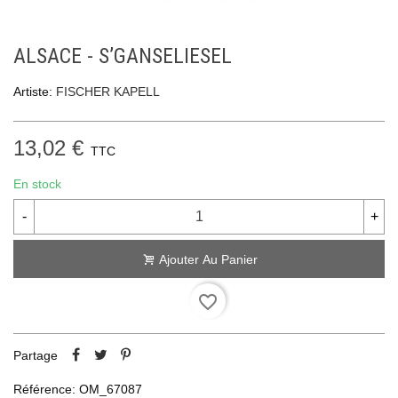
ALSACE - S’GANSELIESEL
Artiste:
FISCHER KAPELL
13,02 €
TTC
En stock
-
+
Ajouter Au Panier
favorite_border
Partage
Référence:
OM_67087