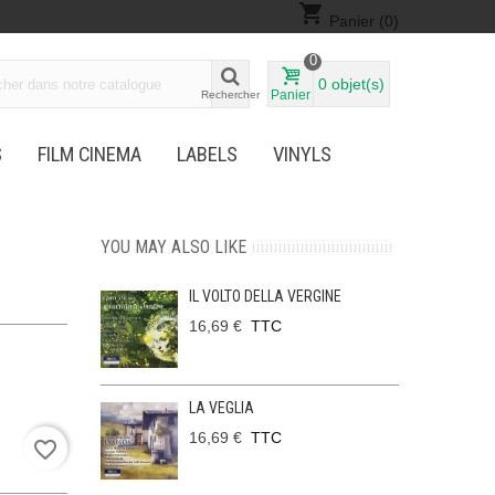
shopping_cart
Panier
(0)
0
0
objet(s)
Panier
Rechercher
S
FILM CINEMA
LABELS
VINYLS
E
YOU MAY ALSO LIKE
IL VOLTO DELLA VERGINE
16,69 €
TTC
LA VEGLIA
16,69 €
TTC
favorite_border