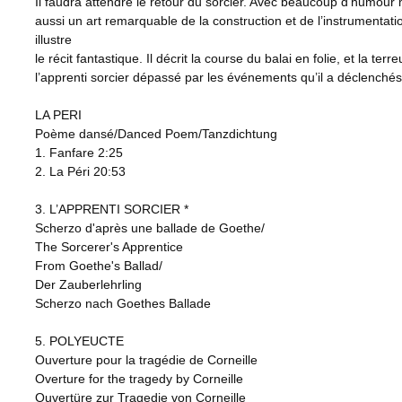
Il faudra attendre le retour du sorcier. Avec beaucoup d’humour
aussi un art remarquable de la construction et de l’instrumentat
illustre
le récit fantastique. Il décrit la course du balai en folie, et la terr
l’apprenti sorcier dépassé par les événements qu’il a déclenchés
LA PERI
Poème dansé/Danced Poem/Tanzdichtung
1. Fanfare 2:25
2. La Péri 20:53
3. L’APPRENTI SORCIER *
Scherzo d'après une ballade de Goethe/
The Sorcerer's Apprentice
From Goethe's Ballad/
Der Zauberlehrling
Scherzo nach Goethes Ballade
5. POLYEUCTE
Ouverture pour la tragédie de Corneille
Overture for the tragedy by Corneille
Ouvertüre zur Tragedie von Corneille