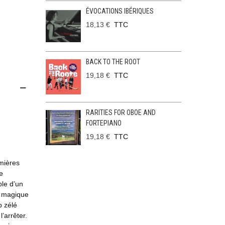
ÉVOCATIONS IBÉRIQUES
18,13 €
TTC
BACK TO THE ROOT
19,18 €
TTC
RARITIES FOR OBOE AND
FORTEPIANO
19,18 €
TTC
emières
e
ple d’un
le magique
p zélé
’arrêter.