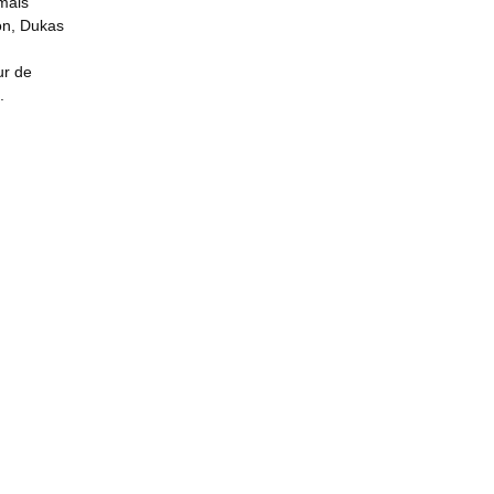
 mais
ion, Dukas
eur de
.