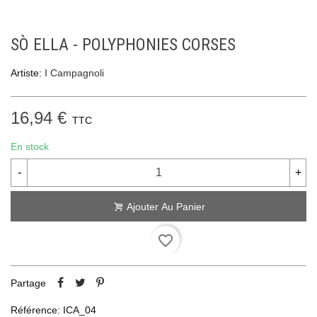
SÒ ELLA - POLYPHONIES CORSES
Artiste:
I Campagnoli
16,94 €
TTC
En stock
-
+
Ajouter Au Panier
favorite_border
Partage
Référence:
ICA_04