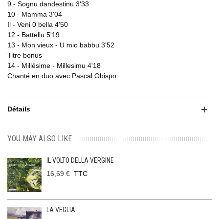
9 - Sognu dandestinu 3'33
10 - Mamma 3'04
Il - Veni 0 bella 4'50
12 - Battellu 5'19
13 - Mon vieux - U mio babbu 3'52
Titre bonus
14 - Millésime - Millesimu 4'18
Chanté en duo avec Pascal Obispo
Détails
YOU MAY ALSO LIKE
IL VOLTO DELLA VERGINE
16,69 €
TTC
LA VEGLIA