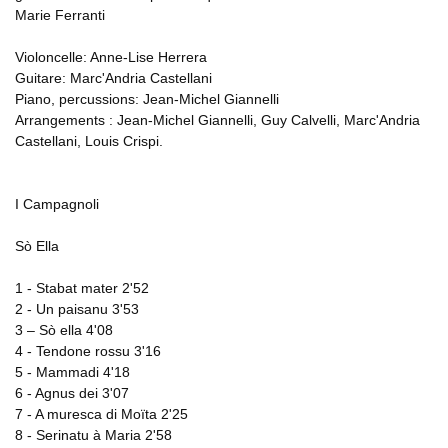
Marie Ferranti
Violoncelle: Anne-Lise Herrera
Guitare: Marc'Andria Castellani
Piano, percussions: Jean-Michel Giannelli
Arrangements : Jean-Michel Giannelli, Guy Calvelli, Marc'Andria
Castellani, Louis Crispi.
I Campagnoli
Sò Ella
1 - Stabat mater 2'52
2 - Un paisanu 3'53
3 – Sò ella 4'08
4 - Tendone rossu 3'16
5 - Mammadi 4'18
6 - Agnus dei 3'07
7 - A muresca di Moïta 2'25
8 - Serinatu à Maria 2'58