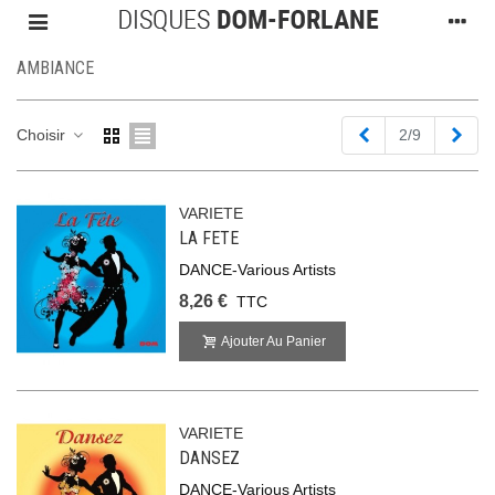
AMBIANCE
Précédent
Suiv
Choisir
2/9
VARIETE
LA FETE
DANCE-Various Artists
8,26 €
TTC
Ajouter Au Panier
VARIETE
DANSEZ
DANCE-Various Artists