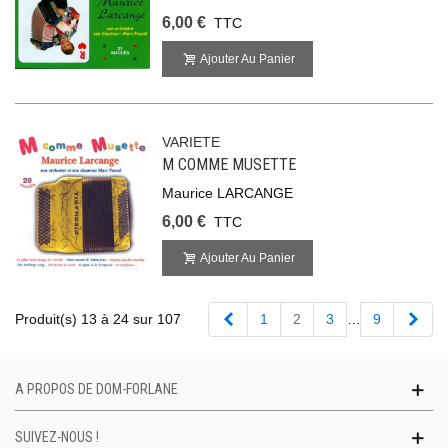
6,00 €
TTC
Ajouter Au Panier
VARIETE
M COMME MUSETTE
Maurice LARCANGE
6,00 €
TTC
Ajouter Au Panier
Précédent
Suiv
Produit(s) 13 à 24 sur 107
1
2
3
…
9
A PROPOS DE DOM-FORLANE
SUIVEZ-NOUS !