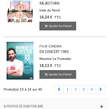
RAJASTHAN
Inde du Nord
16,24 €
TTC
Ajouter Au Panier
FILM CINEMA
EN CONCERT 1983
Maxime Le Forestier
18,13 €
TTC
Ajouter Au Panier
Précédent
Suiv
Produit(s) 13 à 24 sur 45
1
2
3
4
A PROPOS DE DOM-FORLANE