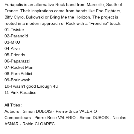
Furiapolis is an alternative Rock band from Marseille, South of
France. Their inspirations come from bands like Foo Fighters,
Biffy Clyro, Bukowski or Bring Me the Horizon. The project is
rooted in a modern approach of Rock with a "Frenchie" touch.
01-Twister
02-Paranoïd
03-MKU
04-Alive
05-Friends
06-Paparazzi
07-Rocket Man
08-Porn Addict
09-Brainwash
10-I wasn’t good Enough 4U
11-Pink Paradise
All Titles :
Auteurs : Simon DUBOIS - Pierre-Brice VALERIO
Compositeurs : Pierre-Brice VALERIO - Simon DUBOIS - Nicolas
ASNAR - Robin CLOAREC