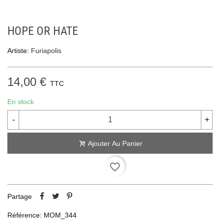
HOPE OR HATE
Artiste:
Furiapolis
14,00 €
TTC
En stock
-
+
Ajouter Au Panier
favorite_border
Partage
Référence:
MOM_344