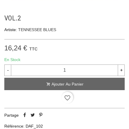
VOL.2
Artiste:
TENNESSEE BLUES
16,24 €
TTC
En Stock
-
+
Ajouter Au Panier
favorite_border
Partage
Référence:
DAF_102