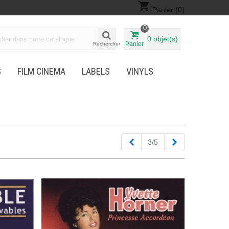
shopping_cart
Panier
(0)
0
0
objet(s)
Panier
Rechercher
S
FILM CINEMA
LABELS
VINYLS
Précédent
Suivant
3/5