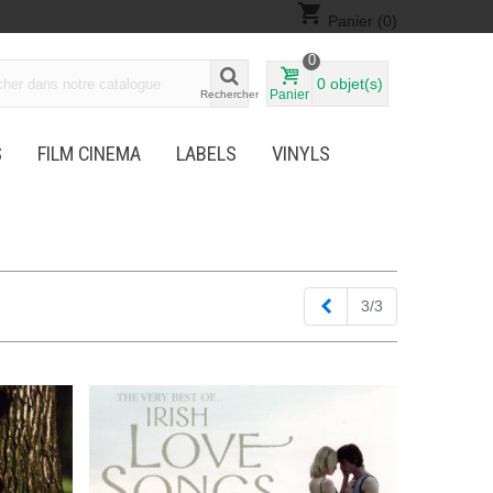
shopping_cart
Panier
(0)
0
0
objet(s)
Panier
Rechercher
S
FILM CINEMA
LABELS
VINYLS
Précédent
3/3