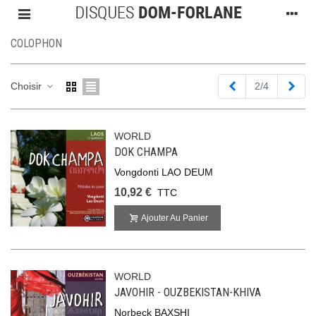
COLOPHON
Précédent
Suiv
Choisir
2/4
WORLD
DOK CHAMPA
Vongdonti LAO DEUM
10,92 €
TTC
Ajouter Au Panier
WORLD
JAVOHIR - OUZBEKISTAN-KHIVA
Norbeck BAXSHI