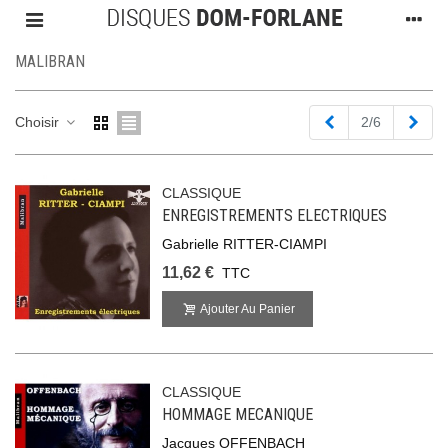
MALIBRAN
Précédent
Suiv
Choisir
2/6
CLASSIQUE
ENREGISTREMENTS ELECTRIQUES
Gabrielle RITTER-CIAMPI
11,62 €
TTC
Ajouter Au Panier
CLASSIQUE
HOMMAGE MECANIQUE
Jacques OFFENBACH