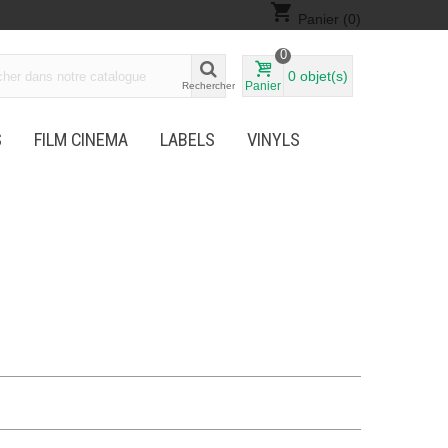
shopping_cart
Panier
(0)
0
0
objet(s)
Panier
Rechercher
S
FILM CINEMA
LABELS
VINYLS