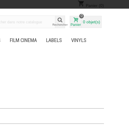
shopping_cart
Panier
(0)
0
0
objet(s)
Panier
Rechercher
S
FILM CINEMA
LABELS
VINYLS