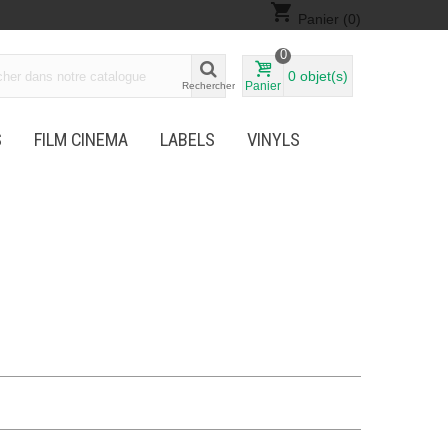
shopping_cart
Panier
(0)
0
0
objet(s)
Panier
Rechercher
S
FILM CINEMA
LABELS
VINYLS