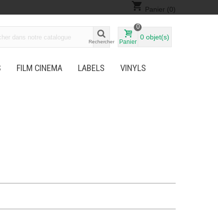
shopping_cart
Panier
(0)
0
0
objet(s)
Panier
Rechercher
S
FILM CINEMA
LABELS
VINYLS