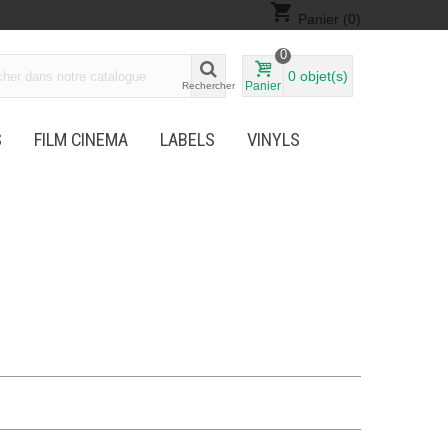
shopping_cart
Panier
(0)
0
0
objet(s)
Panier
Rechercher
S
FILM CINEMA
LABELS
VINYLS