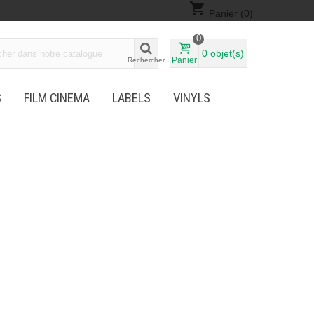
shopping_cart
Panier
(0)
0
0
objet(s)
Panier
Rechercher
S
FILM CINEMA
LABELS
VINYLS