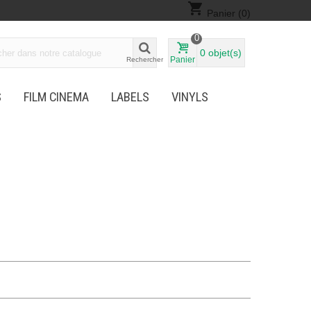
shopping_cart
Panier
(0)
0
0
objet(s)
Panier
Rechercher
S
FILM CINEMA
LABELS
VINYLS