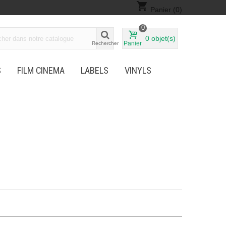
shopping_cart
Panier
(0)
0
0
objet(s)
Panier
Rechercher
S
FILM CINEMA
LABELS
VINYLS