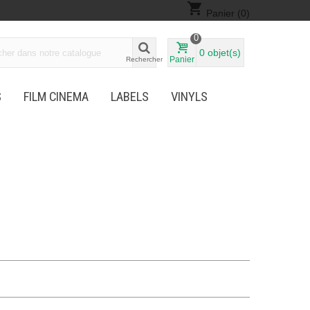
shopping_cart
Panier
(0)
0
0
objet(s)
Panier
Rechercher
S
FILM CINEMA
LABELS
VINYLS