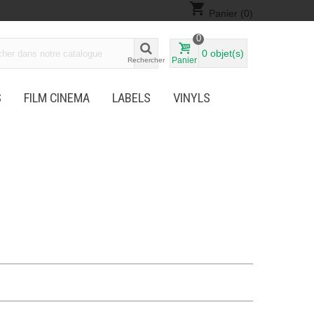
shopping_cart
Panier
(0)
0
0
objet(s)
Panier
Rechercher
S
FILM CINEMA
LABELS
VINYLS