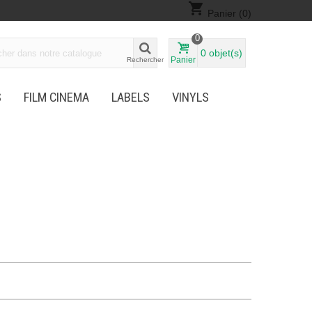
shopping_cart
Panier
(0)
0
0
objet(s)
Panier
Rechercher
S
FILM CINEMA
LABELS
VINYLS