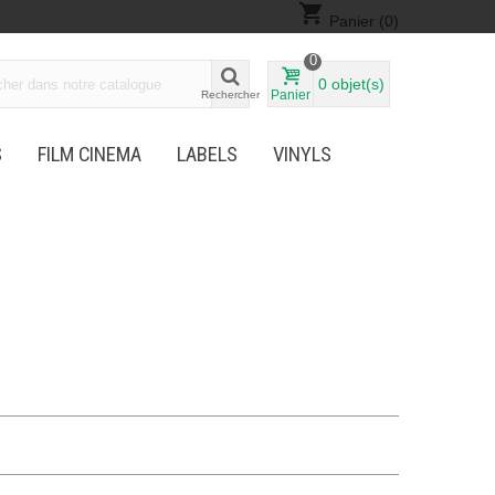
shopping_cart
Panier
(0)
0
0
objet(s)
Panier
Rechercher
S
FILM CINEMA
LABELS
VINYLS