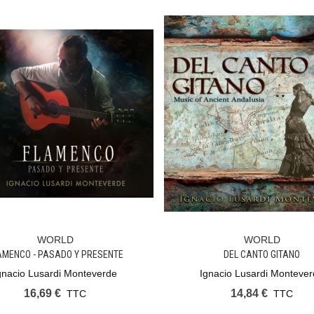
WORLD
WORLD
Ajouter Au Panier
Ajouter Au Panier
AMENCO - PASADO Y PRESENTE
DEL CANTO GITANO
gnacio Lusardi Monteverde
Ignacio Lusardi Monteve
16,69 €
14,84 €
TTC
TTC