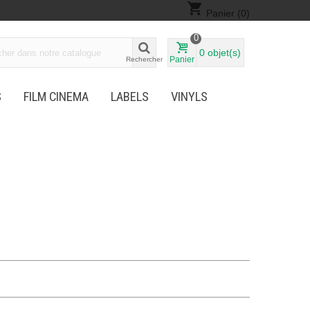
shopping_cart
Panier
(0)
0
0
objet(s)
Panier
Rechercher
S
FILM CINEMA
LABELS
VINYLS