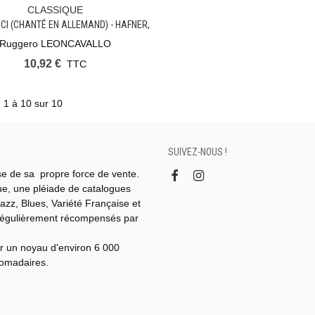
CLASSIQUE
Ajouter Au Panier
CCI (CHANTÉ EN ALLEMAND) - HAFNER,
1949
Ruggero LEONCAVALLO
10,92 €
TTC
) 1 à 10 sur 10
SUIVEZ-NOUS !
se de sa propre force de vente.
gue, une pléiade de catalogues
azz, Blues, Variété Française et
régulièrement récompensés par
r un noyau d'environ 6 000
domadaires.