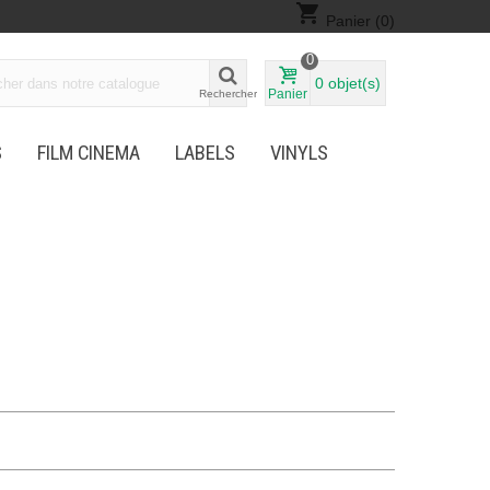
shopping_cart
Panier
(0)
0
0
objet(s)
Panier
Rechercher
S
FILM CINEMA
LABELS
VINYLS