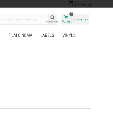
shopping_cart
Panier
(0)
0
0
objet(s)
Panier
Rechercher
S
FILM CINEMA
LABELS
VINYLS