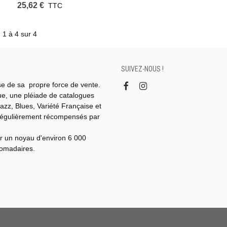
25,62 €
TTC
 1 à 4 sur 4
SUIVEZ-NOUS !
se de sa propre force de vente.
gue, une pléiade de catalogues
azz, Blues, Variété Française et
régulièrement récompensés par
r un noyau d'environ 6 000
domadaires.