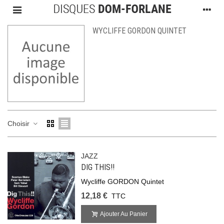
WYCLIFFE GORDON QUINTET
Choisir
JAZZ
DIG THIS!!
Wycliffe GORDON Quintet
12,18 €
TTC
Ajouter Au Panier